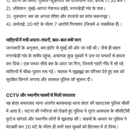
1). घटना का समय: गुरुवार-शुक्रवार की दरमियानी रात, करीब 11:30 बजे।
2). लोकेशन: मुंबई-आगरा नेशनल हाईवे, मगरखेड़ी गांव के पास।
3). नुकसान: बस का अगला शीशा और दरवाजे का कांच चकनाचूर।
4). कार्रवाई: 20 घंटे के भीतर 7 आरोपी गिरफ्तार (जिसमें 4 नाबालिक हैं)।
यात्रियों में मची अफरा-तफरी, बाल-बाल बची जान
जानकारी के अनुसार, बस इंदौर से मुंबई की ओर जा रही थी। जैसे ही वाहन
मगरखेड़ी गांव के समीप पहुंचा, अचानक कुछ युवकों ने उस पर पत्थरों से हमला
कर दिया। एक पत्थर सीधे बस के अंदर जा गिरा, जिससे गहरी नींद में सो रहे
यात्रियों में चीख-पुकार मच गई। चालक ने सूझबूझ का परिचय देते हुए बस को
सुरक्षित किनारे लगाया और तत्काल पुलिस को सूचना दी।
CCTV और स्थानीय साक्ष्यों से मिली सफलता
यह क्षेत्र कसरावद थाना अंतर्गत बलकवाड़ा थाना क्षेत्र की खलटाका पुलिस चौकी
में आता है। घटना की गंभीरता को देखते हुए पुलिस ने तुरंत आसपास के सीसीटीवी
फुटेज खंगाले और स्थानीय लोगों से पूछताछ की। साक्ष्यों के आधार पर पुलिस ने
घेराबंदी कर 20 घंटे के भीतर ही सभी सात युवकों को हिरासत में ले लिया।