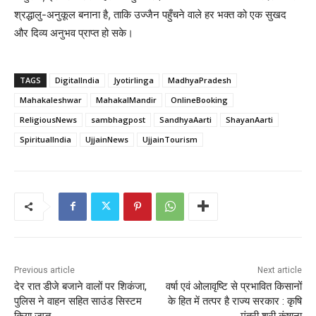
श्रद्धालु-अनुकूल बनाना है, ताकि उज्जैन पहुँचने वाले हर भक्त को एक सुखद
और दिव्य अनुभव प्राप्त हो सके।
TAGS
DigitalIndia
Jyotirlinga
MadhyaPradesh
Mahakaleshwar
MahakalMandir
OnlineBooking
ReligiousNews
sambhagpost
SandhyaAarti
ShayanAarti
SpiritualIndia
UjjainNews
UjjainTourism
Previous article
Next article
देर रात डीजे बजाने वालों पर शिकंजा,
वर्षा एवं ओलावृष्टि से प्रभावित किसानों
पुलिस ने वाहन सहित साउंड सिस्टम
के हित में तत्पर है राज्य सरकार : कृषि
किया ज़प्त
मंत्री श्री कंषाना