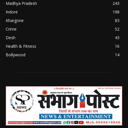
Madhya Pradesh
243
Indore
198
Khargone
83
Crime
52
Desh
43
Health & Fitness
16
Bollywood
14