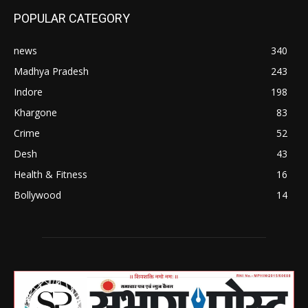
POPULAR CATEGORY
news
340
Madhya Pradesh
243
Indore
198
Khargone
83
Crime
52
Desh
43
Health & Fitness
16
Bollywood
14