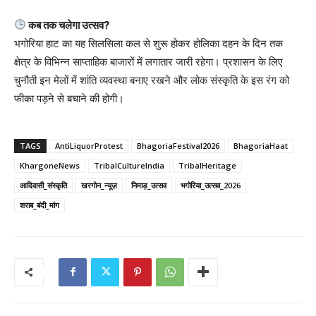
कब तक चलेगा उत्सव?
भगोरिया हाट का यह सिलसिला कल से शुरू होकर होलिका दहन के दिन तक
क्षेत्र के विभिन्न साप्ताहिक बाजारों में लगातार जारी रहेगा। प्रशासन के लिए
चुनौती इन मेलों में शांति व्यवस्था बनाए रखने और लोक संस्कृति के इस रंग को
फीका पड़ने से बचाने की होगी।
TAGS
AntiLiquorProtest
BhagoriaFestival2026
BhagoriaHaat
KhargoneNews
TribalCultureIndia
TribalHeritage
आदिवासी_संस्कृति
खरगोन_न्यूज़
निमाड़_उत्सव
भगोरिया_उत्सव_2026
शराब_बंदी_मांग