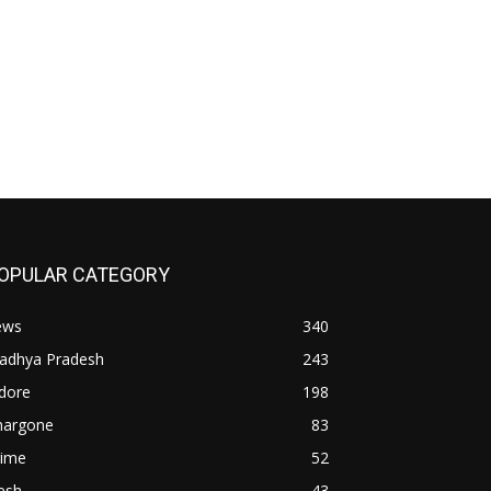
OPULAR CATEGORY
ews
340
adhya Pradesh
243
dore
198
hargone
83
rime
52
esh
43