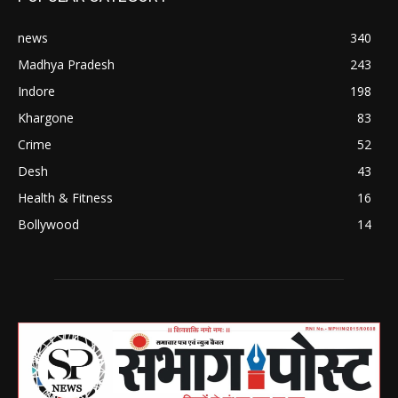
news
340
Madhya Pradesh
243
Indore
198
Khargone
83
Crime
52
Desh
43
Health & Fitness
16
Bollywood
14