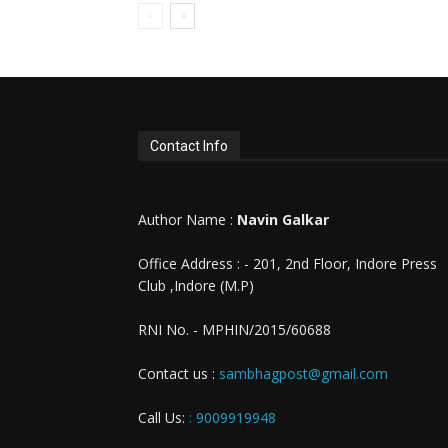
Contact Info
Author Name :
Navin Galkar
Office Address : - 201, 2nd Floor, Indore Press
Club ,Indore (M.P)
RNI No. - MPHIN/2015/60688
Contact us :
sambhagpost@gmail.com
Call Us:
: 9009919948