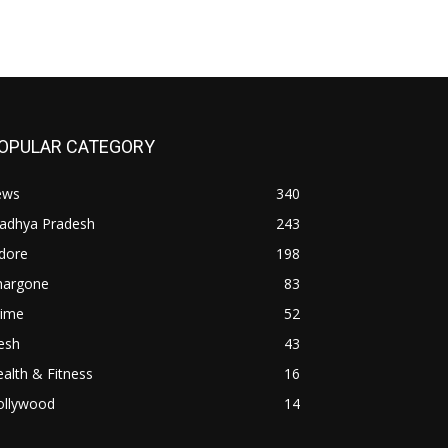
OPULAR CATEGORY
ews
340
adhya Pradesh
243
dore
198
hargone
83
rime
52
esh
43
alth & Fitness
16
ollywood
14