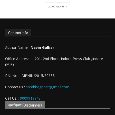
Load more
Contact Info
Author Name :
Navin Galkar
Office Address : - 201, 2nd Floor, Indore Press Club ,Indore
(M.P)
RNI No. - MPHIN/2015/60688
Contact us :
sambhagpost@gmail.com
Call Us:
: 9009919948
अस्वीकरण (Disclaimer)