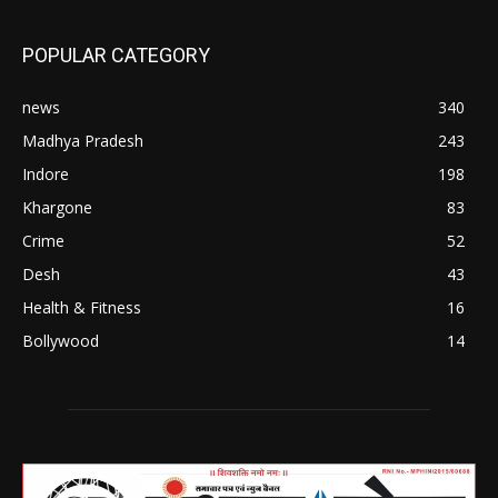
POPULAR CATEGORY
news
340
Madhya Pradesh
243
Indore
198
Khargone
83
Crime
52
Desh
43
Health & Fitness
16
Bollywood
14