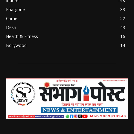
Indore
198
Khargone
83
Crime
52
Desh
43
Health & Fitness
16
Bollywood
14