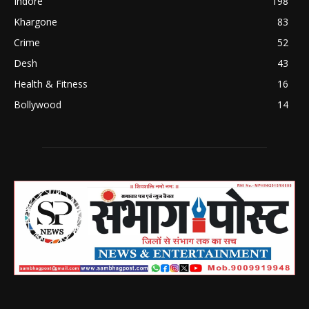
Indore
198
Khargone
83
Crime
52
Desh
43
Health & Fitness
16
Bollywood
14