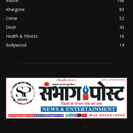
Indore
198
Khargone
83
Crime
52
Desh
43
Health & Fitness
16
Bollywood
14