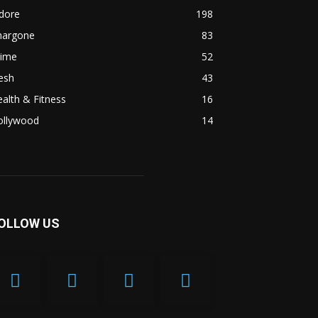
dore
198
hargone
83
rime
52
esh
43
alth & Fitness
16
ollywood
14
OLLOW US