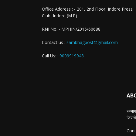
Office Address : - 201, 2nd Floor, Indore Press
Club ,Indore (M.P)
RNI No. - MPHIN/2015/60688
Contact us :
sambhagpost@gmail.com
Call Us:
: 9009919948
AB
सम्भाग
जिससे
Cont