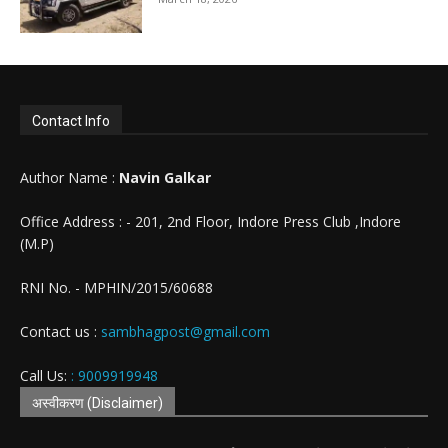
Contact Info
Author Name :
Navin Galkar
Office Address : - 201, 2nd Floor, Indore Press Club ,Indore
(M.P)
RNI No. - MPHIN/2015/60688
Contact us :
sambhagpost@gmail.com
Call Us:
: 9009919948
अस्वीकरण (Disclaimer)